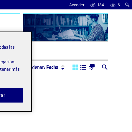
Acceder
184
6
uda
odas las
vegación.
Ordenar:
Descendente
Ordenar:
Fecha
obtener más
rar