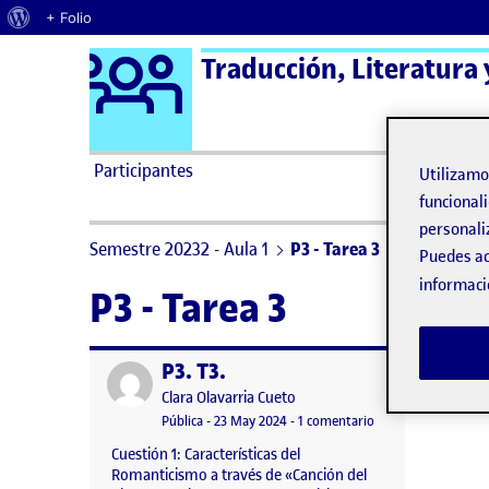
Acerca de WordPress
+ Folio
Logo Ágora
Traducción, Literatura 
Saltar al contenido
Participantes
Utilizam
funcionali
personali
Semestre 20232 - Aula 1
P3 - Tarea 3
Puedes ac
informaci
P3 - Tarea 3
P3. T3.
Publicado por
Publicado por
Clara Olavarria Cueto
Visibilidad:
Fecha de publicación
en P3. T3.
Pública
-
23 May 2024
-
1 comentario
Cuestión 1: Características del
Romanticismo a través de «Canción del