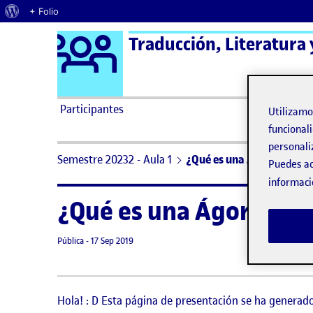
Acerca de WordPress
+ Folio
Logo Ágora
Traducción, Literatura 
Saltar al contenido
Participantes
Utilizam
funcionali
personali
Semestre 20232 - Aula 1
¿Qué es una Ágora?
Puedes ac
informaci
¿Qué es una Ágora?
Visibilidad:
Fecha de publicación
8 septiembre, 2021 11:19 pm
Pública
-
17 Sep 2019
Hola! : D Esta página de presentación se ha genera