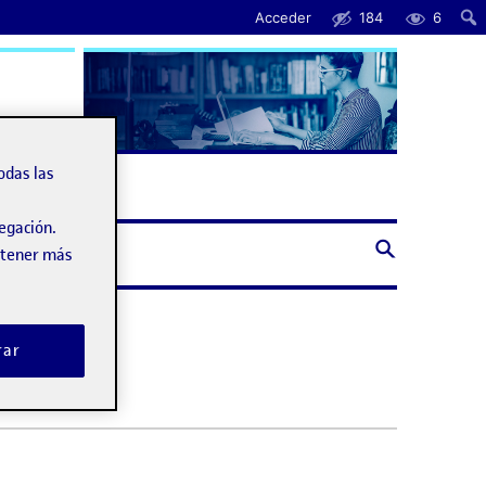
Acceder
184
6
uda
odas las
vegación.
obtener más
rar