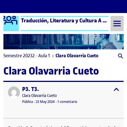
Logo Ágora
Traducción, Literatura y Cultura A (español) – Aula 1
Saltar al contenido
Semestre 20232 - Aula 1
Clara Olavarria Cueto
Clara Olavarria Cueto
P3. T3.
Publicado por
expa
Publicado por
Clara Olavarria Cueto
Visibilidad:
Fecha de publicación
en P3. T3.
Pública
-
23 May 2024
-
1 comentario