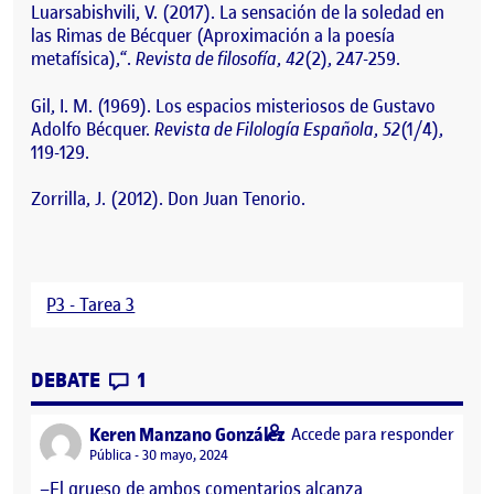
Luarsabishvili, V. (2017). La sensación de la soledad en
las Rimas de Bécquer (Aproximación a la poesía
metafísica),“.
Revista de filosofía
,
42
(2), 247-259.
Gil, I. M. (1969). Los espacios misteriosos de Gustavo
Adolfo Bécquer.
Revista de Filología Española
,
52
(1/4),
119-129.
Zorrilla, J. (2012). Don Juan Tenorio.
P3 - Tarea 3
CONTRIBUTIONS
EN P3. T3.
DEBATE
1
says:
Keren Manzano González
Accede para responder
Visibilidad:
Pública
30 mayo, 2024
–El grueso de ambos comentarios alcanza