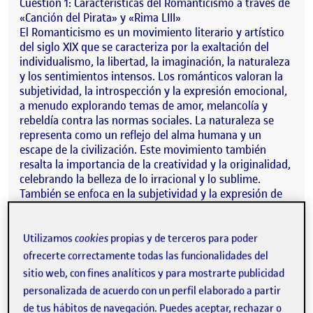
Cuestión 1: Características del Romanticismo a través de
«Canción del Pirata» y «Rima LIII»
El Romanticismo es un movimiento literario y artístico
del siglo XIX que se caracteriza por la exaltación del
individualismo, la libertad, la imaginación, la naturaleza
y los sentimientos intensos. Los románticos valoran la
subjetividad, la introspección y la expresión emocional,
a menudo explorando temas de amor, melancolía y
rebeldía contra las normas sociales. La naturaleza se
representa como un reflejo del alma humana y un
escape de la civilización. Este movimiento también
resalta la importancia de la creatividad y la originalidad,
celebrando la belleza de lo irracional y lo sublime.
También se enfoca en la subjetividad y la expresión de
emociones personales profundas. A través de los
poemas «Canción del Pirata» de José de Espronceda y
«Rima LIII» de Gustavo Adolfo Bécquer, se pueden
Utilizamos
cookies
propias y de terceros para poder
identificar claramente estas características.
ofrecerte correctamente todas las funcionalidades del
sitio web, con fines analíticos y para mostrarte publicidad
«Canción del Pirata» de Espronceda:
personalizada de acuerdo con un perfil elaborado a partir
Este poema es una clara manifestación del espíritu
de tus hábitos de navegación. Puedes aceptar, rechazar o
romántico. El pirata, protagonista de la obra, representa