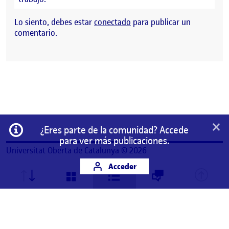
Lo siento, debes estar
conectado
para publicar un
comentario.
×
Información
¿Eres parte de la comunidad? Accede
para ver más publicaciones.
Universitat Oberta de Catalunya © 2026
Acceder
Este es un espacio de trabajo personal de un/a
estudiante de la Universitat Oberta de Catalunya.
Cualquier contenido publicado en este espacio es