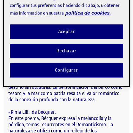
el ideal romántico de libertad y rebeldía contra las
configurar tus preferencias haciendo clic abajo, u obtener
normas establecidas. La naturaleza y el mar son
más información en nuestra
política de cookies.
símbolos de la vastedad y la libertad que el pirata
anhela y disfruta.
Aceptar
Fragmento:
«Que es mi barco mi tesoro,
que es mi dios la libertad,
Rechazar
mi ley, la fuerza y el viento,
mi única patria, la mar.»
Configurar
En estos versos, el pirata se muestra como un ser libre
de las convenciones sociales, buscando su propio
destino sin ataduras. La personificación del barco como
tesoro y la mar como patria resalta el valor romántico
de la conexión profunda con la naturaleza.
«Rima LIII» de Bécquer:
En este poema, Bécquer expresa la melancolía y la
pérdida, temas recurrentes en el Romanticismo. La
naturaleza se utiliza como un reflejo de los